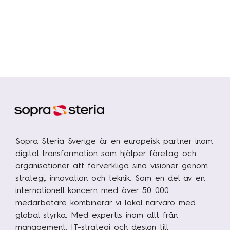
Traineeprogram
Meet the team
Aktuellt
Pressmeddelanden
Insikter
Event & webinars
Pressmeddelanden
Sopra Steria Sverige är en europeisk partner inom
digital transformation som hjälper företag och
Rapporter
organisationer att förverkliga sina visioner genom
Det digitala undret
strategi, innovation och teknik. Som en del av en
internationell koncern med över 50 000
medarbetare kombinerar vi lokal närvaro med
Kontakta oss
global styrka. Med expertis inom allt från
management, IT-strategi och design till