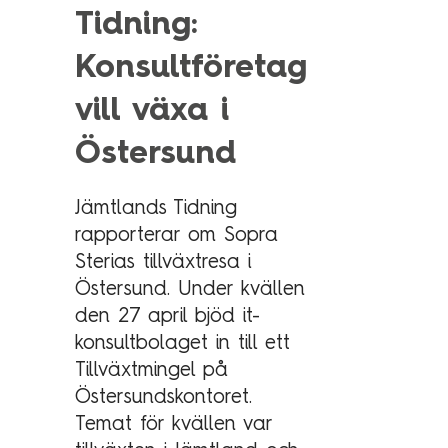
Technology Management
Tidning:
Polen
Konsultföretag
Schweiz
Branschexpertis
Singapore
vill växa i
Energi
Spanien
Östersund
Hälsa & sjukvård
Storbritannien
Telekom & media
Tyskland
Jämtlands Tidning
Industri
rapporterar om Sopra
Österrike
Sterias tillväxtresa i
Försvar & säkerhet
Östersund. Under kvällen
Medlemsorganisationer
Sopra Steria Global
den 27 april bjöd it-
Myndigheter
konsultbolaget in till ett
Sopra Banking Software
Transport & fordon
Tillväxtmingel på
Sopra HR Software
Östersundskontoret.
Finans
Temat för kvällen var