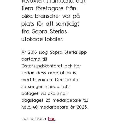
tillväxten i Jämtland och
Kundcase
flera företagare från
olika branscher var på
plats för att samtidigt
Om oss
fira Sopra Sterias
utökade lokaler.
Hållbarhet
Mångfald
År 2018 slog Sopra Steria upp
Utmärkelser
portarna till
Östersundskontoret och har
Våra kontor
sedan dess arbetat aktivt
Vår historia
med tillväxten. Den lokala
satsningen innebär att
Vision och kultur
bolaget vill öka sina i
dagsläget 25 medarbetare till
hela 40 medarbetare år 2025.
Karriär
Läs artikeln
här.
Lediga tjänster