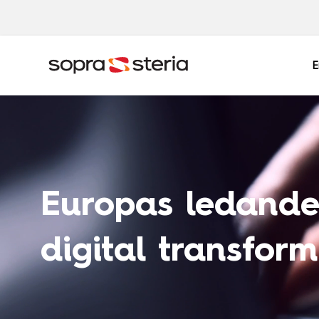
E
Sverige
Sök
Europas ledande
Belgien
Danmark
Indien
Italien
digital transfor
Norge
Polen
Singapore
Spanien
Tyskland
Österrike