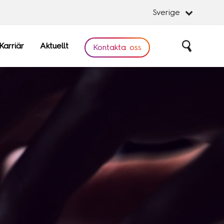
Sverige
Karriär
Aktuellt
Sök
Kontakta oss
Stäng
Stäng
obal
Software
are