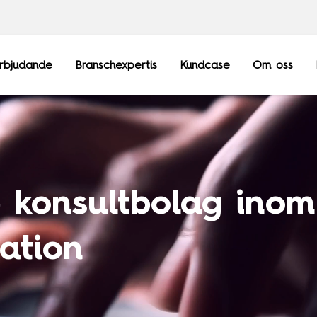
rbjudande
Branschexpertis
Kundcase
Om oss
 konsultbolag inom
Frankrike
Sopra Steria Gl
Luxemburg
Sopra Banking 
mation
Schweiz
Sopra HR Softw
Storbritannien