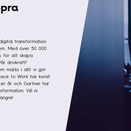
opra
igital transformation
 dem. Med över 50 000
s för att skapa
år drivkraft?
 märks i allt vi gör.
lace to Work har korat
fter år och Gartner har
formation. Vill ni
ängre!