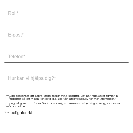
Jag godkänner att Sopra Steria sparar mina uppgifter. Det här formuläret samlar in
uppgifter så att vi kan kontakta dig. Läs vår integritetspolicy för mer information.*
Jag vill gärna att Sopra Steria tipsar mig om relevanta inbjudningar, inlägg och annan
information.
* = obligatoriskt