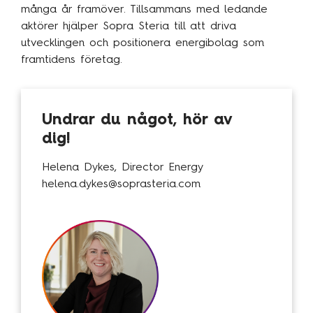
många år framöver. Tillsammans med ledande
Kundcase
aktörer hjälper Sopra Steria till att driva
utvecklingen och positionera energibolag som
framtidens företag.
Om oss
Hållbarhet
Undrar du något, hör av
Mångfald
dig!
Utmärkelser
Våra kontor
Helena Dykes, Director Energy
helena.dykes@soprasteria.com
Vår historia
Vision och kultur
Karriär
Lediga tjänster