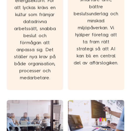
energisektorn. För
bättre
att lyckas krävs en
beslutsunderlag och
kultur som främjar
minskad
datadrivna
miljöpåverkan. Vi
arbetssätt, snabba
hjälper företag att
beslut och
ta fram rätt
förmågan att
strategi så att AI
anpassa sig. Det
kan bli en central
ställer nya krav på
del av affärslogiken.
både organisation,
processer och
medarbetare.