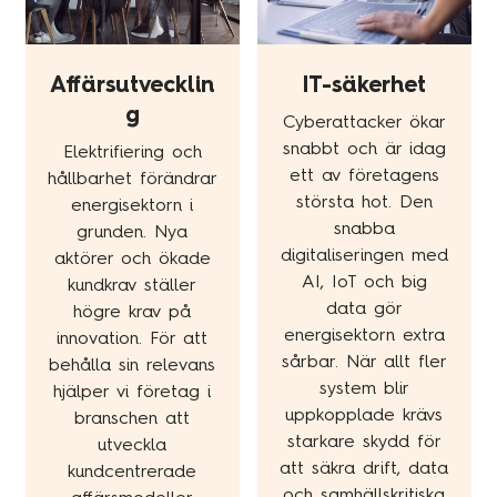
Affärsutvecklin
IT-säkerhet
g
Cyberattacker ökar
snabbt och är idag
Elektrifiering och
ett av företagens
hållbarhet förändrar
största hot. Den
energisektorn i
snabba
grunden. Nya
digitaliseringen med
aktörer och ökade
AI, IoT och big
kundkrav ställer
data gör
högre krav på
energisektorn extra
innovation. För att
sårbar. När allt fler
behålla sin relevans
system blir
hjälper vi företag i
uppkopplade krävs
branschen att
starkare skydd för
utveckla
att säkra drift, data
kundcentrerade
och samhällskritiska