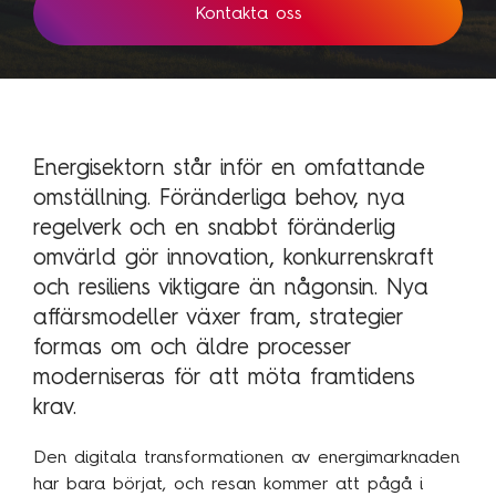
Technology Management
Kontakta oss
Polen
Schweiz
Branschexpertis
Singapore
Energi
Spanien
Energisektorn står inför en omfattande
Hälsa & sjukvård
Storbritannien
omställning. Föränderliga behov, nya
Telekom & media
Tyskland
regelverk och en snabbt föränderlig
omvärld gör innovation, konkurrenskraft
Industri
Österrike
och resiliens viktigare än någonsin. Nya
Försvar & säkerhet
affärsmodeller växer fram, strategier
Medlemsorganisationer
Sopra Steria Global
formas om och äldre processer
Myndigheter
moderniseras för att möta framtidens
Sopra Banking Software
krav.
Transport & fordon
Sopra HR Software
Finans
Den digitala transformationen av energimarknaden
har bara börjat, och resan kommer att pågå i