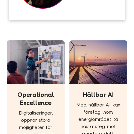
Traineeprogram
Meet the team
Aktuellt
Pressmeddelanden
Insikter
Event & webinars
Pressmeddelanden
Rapporter
Operational
Hållbar AI
Det digitala undret
Excellence
Med hållbar AI kan
företag inom
Digitaliseringen
energiområdet ta
öppnar stora
Kontakta oss
nästa steg mot
möjligheter för
smartare drift,