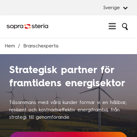
Sverige
Sö
Erbjudande
Hem
Branschexpertis
Stän
Sverige
Artificial Intelligence
Stän
Strategisk partner för
Advisory Services
Sök
Belgien
Business Platforms
framtidens energisektor
Danmark
Cybersecurity
Frankrike
Data management & Insights
Tillsammans med våra kunder formar vi en hållbar,
Indien
Innovation & Design
resilient och kostnadseffektiv energiframtid, från
Italien
strategi till genomförande.
Managed Services
Luxemburg
System Development
Norge