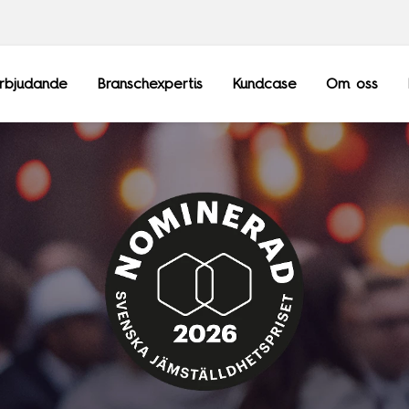
rbjudande
Branschexpertis
Kundcase
Om oss
Frankrike
Sopra Steria Gl
Luxemburg
Sopra Banking 
Schweiz
Sopra HR Softw
Storbritannien