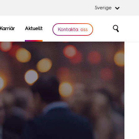
Sverige
Karriär
Aktuellt
Sök
Kontakta oss
Stäng
Stäng
obal
Software
are