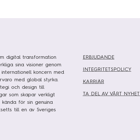
m digital transformation
ERBJUDANDE
rkliga sina visioner genom
INTEGRITETSPOLICY
n internationell koncern med
rvaro med global styrka.
KARRIÄR
egi och design till
TA DEL AV VÅRT NYHE
ngar som skapar verkligt
 kända för sin genuina
etts till en av Sveriges