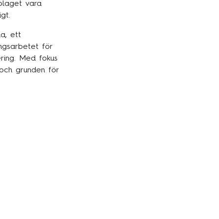
bolaget vara
igt.
a, ett
ingsarbetet för
ering. Med fokus
 och grunden för