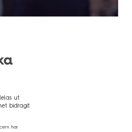
ka
delas ut
et bidragit
cern har