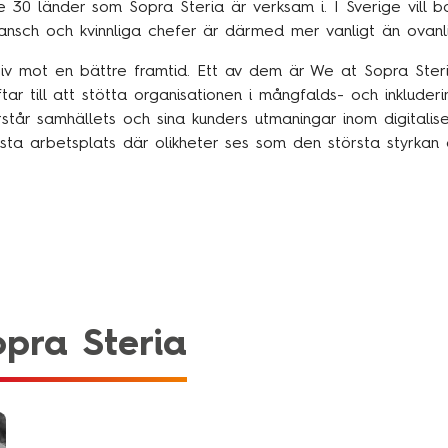
de 30 länder som Sopra Steria är verksam i. I Sverige vill 
ansch och kvinnliga chefer är därmed mer vanligt än ovanl
tiv mot en bättre framtid. Ett av dem är We at Sopra Steri
yftar till att stötta organisationen i mångfalds- och inkluder
står samhällets och sina kunders utmaningar inom digitalis
ta arbetsplats där olikheter ses som den största styrkan
pra Steria