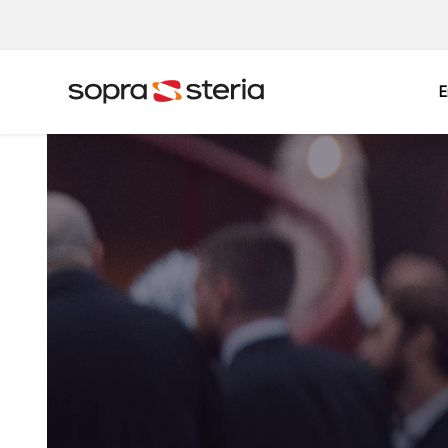
E
Sverige
Sök
Belgien
Danmark
Indien
Italien
Norge
Polen
Singapore
Spanien
Tyskland
Österrike