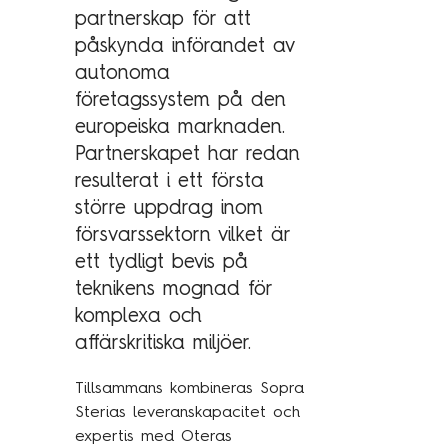
partnerskap för att
Kundcase
påskynda införandet av
autonoma
Om oss
företagssystem på den
europeiska marknaden.
Hållbarhet
Partnerskapet har redan
Mångfald
resulterat i ett första
Utmärkelser
större uppdrag inom
försvarssektorn vilket är
Våra kontor
ett tydligt bevis på
Vår historia
teknikens mognad för
Vision och kultur
komplexa och
affärskritiska miljöer.
Karriär
Tillsammans kombineras Sopra
Sterias leveranskapacitet och
Lediga tjänster
expertis med Oteras