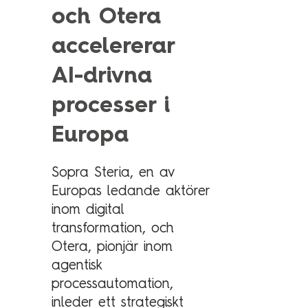
Technology Management
och Otera
Polen
accelererar
Schweiz
Branschexpertis
Singapore
AI-drivna
Energi
Spanien
processer i
Hälsa & sjukvård
Storbritannien
Europa
Telekom & media
Tyskland
Industri
Österrike
Sopra Steria, en av
Försvar & säkerhet
Europas ledande aktörer
Medlemsorganisationer
inom digital
Sopra Steria Global
transformation, och
Myndigheter
Sopra Banking Software
Otera, pionjär inom
Transport & fordon
Sopra HR Software
agentisk
Finans
processautomation,
inleder ett strategiskt