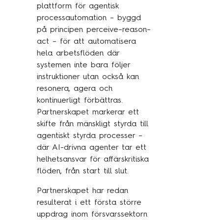
Traineeprogram
plattform för agentisk
processautomation – byggd
Meet the team
på principen perceive–reason–
act – för att automatisera
hela arbetsflöden där
Aktuellt
systemen inte bara följer
instruktioner utan också kan
Pressmeddelanden
resonera, agera och
Insikter
kontinuerligt förbättras.
Partnerskapet markerar ett
Event & webinars
skifte från mänskligt styrda till
Pressmeddelanden
agentiskt styrda processer –
där AI-drivna agenter tar ett
Rapporter
helhetsansvar för affärskritiska
Det digitala undret
flöden, från start till slut.
Partnerskapet har redan
resulterat i ett första större
Kontakta oss
uppdrag inom försvarssektorn