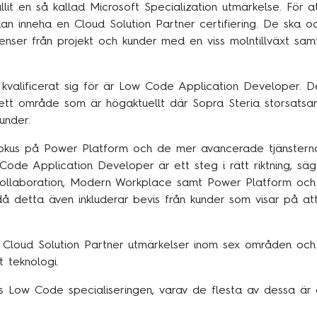
llit en så kallad Microsoft Specialization utmärkelse. För at
an inneha en Cloud Solution Partner certifiering. De ska o
enser från projekt och kunder med en viss molntillväxt sam
kvalificerat sig för är Low Code Application Developer. De
tt område som är högaktuellt där Sopra Steria storsatsa
under.
 fokus på Power Platform och de mer avancerade tjänster
ode Application Developer är ett steg i rätt riktning, säg
Collaboration, Modern Workplace samt Power Platform och 
t då detta även inkluderar bevis från kunder som visar på att
t Cloud Solution Partner utmärkelser inom sex områden och
 teknologi.
ats Low Code specialiseringen, varav de flesta av dessa är