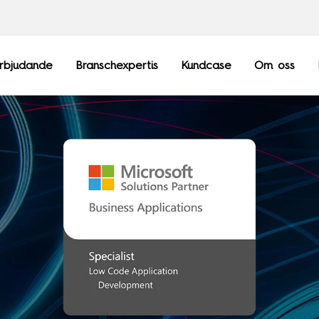
rbjudande
Branschexpertis
Kundcase
Om oss
Frankrike
Sopra Steria Gl
Luxemburg
Sopra Banking 
Schweiz
Sopra HR Softw
Storbritannien