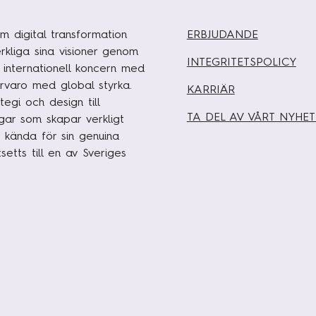
m digital transformation
ERBJUDANDE
rkliga sina visioner genom
INTEGRITETSPOLICY
n internationell koncern med
rvaro med global styrka.
KARRIÄR
egi och design till
TA DEL AV VÅRT NYHE
ngar som skapar verkligt
 kända för sin genuina
etts till en av Sveriges