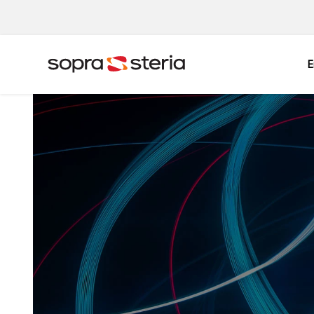
E
Sverige
Sök
Belgien
Danmark
Indien
Italien
Norge
Polen
Singapore
Spanien
Tyskland
Österrike