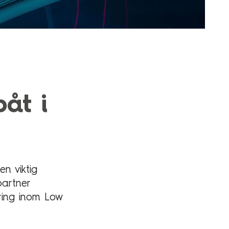
påt i
n viktig
partner
ring inom Low