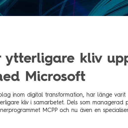
 ytterligare kliv up
med Microsoft
ag inom digital transformation, har länge varit e
terligare kliv i samarbetet. Dels som managerad 
artnerprogrammet MCPP och nu även en specialise