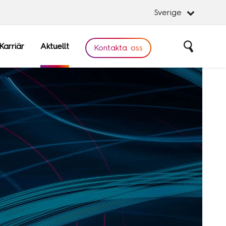
Sverige
Karriär
Aktuellt
Sök
Kontakta oss
Stäng
Stäng
obal
Software
are