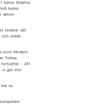
t kunna tilldelas
ckså kunna
t aktiva
t innebär allt
r och redan
na inom Modern
er Tobias
fortsätter – Att
 vi gör stor
 har nu
 europeiska