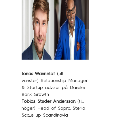
Traineeprogram
Meet the team
Aktuellt
Pressmeddelanden
Insikter
Event & webinars
Jonas Wannelöf
(till
Pressmeddelanden
vänster) Relationship Manager
Rapporter
& Startup advisor på Danske
Bank Growth
Det digitala undret
Tobias Studer Andersson
(till
höger) Head of Sopra Steria
Scale up Scandinavia
Kontakta oss