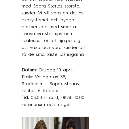
med Sopra Sterias största
Kundcase
kunder. Vi vill vara en del av
ekosystemet och bygga
Om oss
partnerskap med smarta
innovativa startups och
Hållbarhet
scaleups för att hjälpa dig
att växa och våra kunder att
Mångfald
få de smartaste lösningarna.
Utmärkelser
Våra kontor
Datum:
Onsdag 10 april
Plats:
Vasagatan 38,
Vår historia
Stockholm - Sopra Sterias
Vision och kultur
kontor, 6 trappor
Tid:
08:00 frukost, 08:30-10:00
seminarium och mingel
Karriär
Lediga tjänster