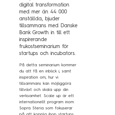
Technology Management
digital transformation
Polen
med mer än 44 000
Schweiz
anställda, bjuder
Branschexpertis
Singapore
tillsammans med Danske
Bank Growth in till ett
Energi
Spanien
inspirerande
Hälsa & sjukvård
Storbritannien
frukostseminarium för
Telekom & media
Tyskland
startups och incubators.
Industri
Österrike
På detta seminarium kommer
Försvar & säkerhet
du att få en inblick i, samt
Medlemsorganisationer
inspiration om, hur vi
Sopra Steria Global
tillsammans kan möjliggöra
Myndigheter
Sopra Banking Software
tillväxt och skala upp din
Transport & fordon
verksamhet. Scale up är ett
Sopra HR Software
internationellt program inom
Finans
Sopra Steria som fokuserar
på att koppla ihop startups