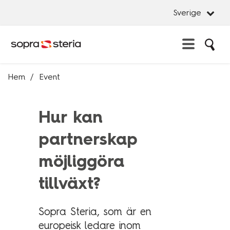
Sverige
Sö
Erbjudande
Hem
Event
Stän
Sverige
Artificial Intelligence
Stän
Hur kan
Advisory Services
Sök
Belgien
Business Platforms
partnerskap
Danmark
Cybersecurity
möjliggöra
Frankrike
Data management & Insights
Indien
tillväxt?
Innovation & Design
Italien
Managed Services
Luxemburg
Sopra Steria, som är en
System Development
europeisk ledare inom
Norge