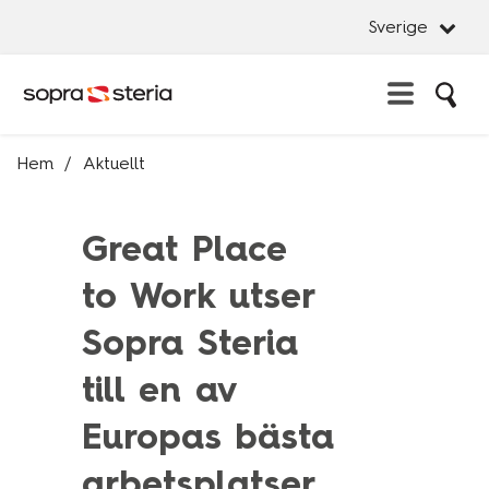
Sverige
Sö
Erbjudande
Hem
Aktuellt
Stän
Sverige
Artificial Intelligence
Stän
Great Place
Advisory Services
Sök
Belgien
Business Platforms
to Work utser
Danmark
Cybersecurity
Sopra Steria
Frankrike
Data management & Insights
Indien
till en av
Innovation & Design
Italien
Managed Services
Europas bästa
Luxemburg
System Development
arbetsplatser
Norge