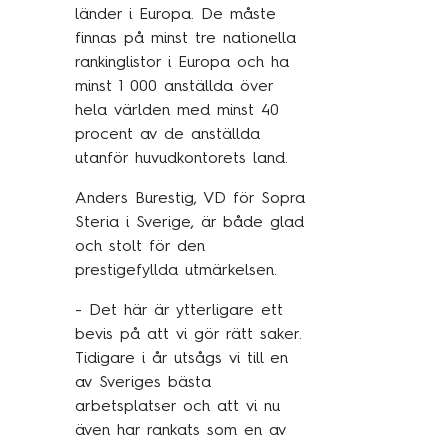
Traineeprogram
länder i Europa. De måste
finnas på minst tre nationella
Meet the team
rankinglistor i Europa och ha
minst 1 000 anställda över
hela världen med minst 40
Aktuellt
procent av de anställda
utanför huvudkontorets land.
Pressmeddelanden
Anders Burestig, VD för Sopra
Insikter
Steria i Sverige, är både glad
Event & webinars
och stolt för den
Pressmeddelanden
prestigefyllda utmärkelsen.
Rapporter
- Det här är ytterligare ett
bevis på att vi gör rätt saker.
Det digitala undret
Tidigare i år utsågs vi till en
av Sveriges bästa
arbetsplatser och att vi nu
Kontakta oss
även har rankats som en av