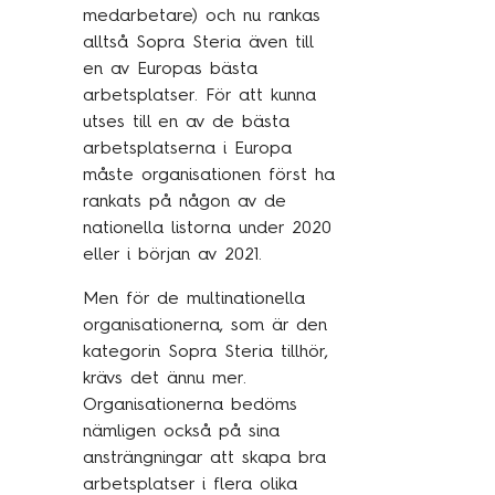
medarbetare) och nu rankas
Kundcase
alltså Sopra Steria även till
en av Europas bästa
arbetsplatser. För att kunna
Om oss
utses till en av de bästa
arbetsplatserna i Europa
Hållbarhet
måste organisationen först ha
Mångfald
rankats på någon av de
Utmärkelser
nationella listorna under 2020
eller i början av 2021.
Våra kontor
Men för de multinationella
Vår historia
organisationerna, som är den
Vision och kultur
kategorin Sopra Steria tillhör,
krävs det ännu mer.
Organisationerna bedöms
Karriär
nämligen också på sina
ansträngningar att skapa bra
Lediga tjänster
arbetsplatser i flera olika