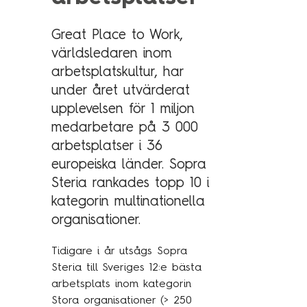
Technology Management
Polen
Great Place to Work,
Schweiz
världsledaren inom
Branschexpertis
Singapore
arbetsplatskultur, har
Energi
under året utvärderat
Spanien
upplevelsen för 1 miljon
Hälsa & sjukvård
Storbritannien
medarbetare på 3 000
Telekom & media
Tyskland
arbetsplatser i 36
Industri
Österrike
europeiska länder. Sopra
Steria rankades topp 10 i
Försvar & säkerhet
kategorin multinationella
Medlemsorganisationer
Sopra Steria Global
organisationer.
Myndigheter
Sopra Banking Software
Tidigare i år utsågs Sopra
Transport & fordon
Sopra HR Software
Steria till Sveriges 12:e bästa
Finans
arbetsplats inom kategorin
Stora organisationer (> 250