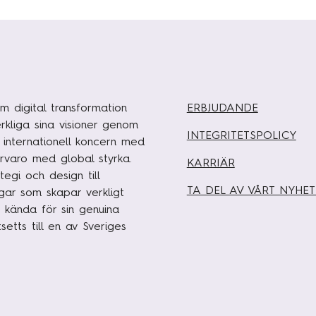
m digital transformation
ERBJUDANDE
rkliga sina visioner genom
INTEGRITETSPOLICY
n internationell koncern med
rvaro med global styrka.
KARRIÄR
egi och design till
TA DEL AV VÅRT NYHE
ngar som skapar verkligt
 kända för sin genuina
etts till en av Sveriges