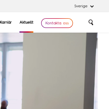
Sverige
Karriär
Aktuellt
Sök
Kontakta oss
Stäng
Stäng
obal
Software
are