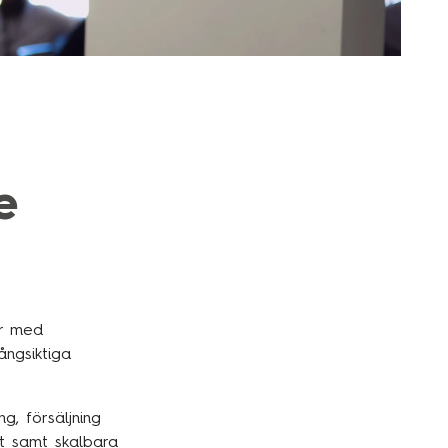
e
er med
ångsiktiga
g, försäljning
et samt skalbara