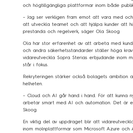
och högtillgängliga plattformar inom både publi
– Jag ser verkligen fram emot att vara med oc
att utveckla teamet och att hjälpa kunder att hi
prestanda och regelverk, säger Ola Skoog.
Ola har stor erfarenhet av att arbeta med kund
och andra säkerhetsstandarder ställer höga krav p
vidareutveckla Sopra Sterias erbjudande inom mo
står i fokus.
Rekryteringen stärker också bolagets ambition att
helheten.
– Cloud och AI går hand i hand. För att kunna ny
arbetar smart med AI och automation. Det är en c
Skoog.
En viktig del av uppdraget blir att vidareutvec
inom molnplattformar som Microsoft Azure och