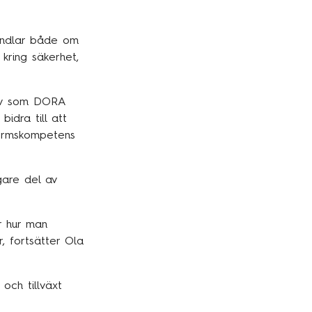
andlar både om
kring säkerhet,
rav som DORA
idra till att
formskompetens
gare del av
r hur man
, fortsätter Ola
och tillväxt