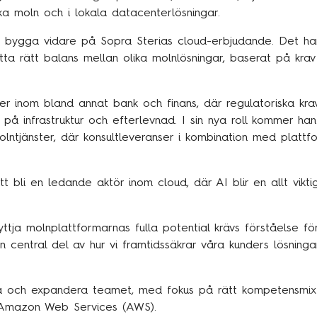
ka moln och i lokala datacenterlösningar.
h bygga vidare på Sopra Sterias cloud-erbjudande. Det h
tta rätt balans mellan olika molnlösningar, baserat på krav 
er inom bland annat bank och finans, där regulatoriska k
å infrastruktur och efterlevnad. I sin nya roll kommer han b
lntjänster, där konsultleveranser i kombination med platt
 bli en ledande aktör inom cloud, där AI blir en allt vikti
ttja molnplattformarnas fulla potential krävs förståelse fö
entral del av hur vi framtidssäkrar våra kunders lösningar
kla och expandera teamet, med fokus på rätt kompetensmix 
 Amazon Web Services (AWS).