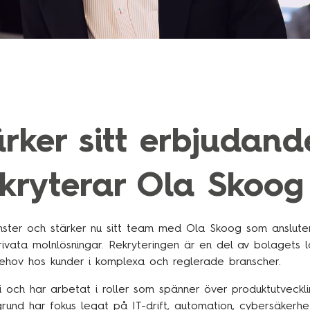
ärker sitt erbjudand
kryterar Ola Skoog
jänster och stärker nu sitt team med Ola Skoog som anslut
vata molnlösningar. Rekryteringen är en del av bolagets l
ehov hos kunder i komplexa och reglerade branscher.
 och har arbetat i roller som spänner över produktutvecklin
rund har fokus legat på IT-drift, automation, cybersäkerh