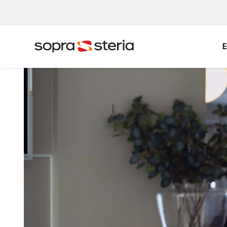
E
Sverige
Sök
Belgien
Danmark
Indien
Italien
Norge
Polen
Singapore
Spanien
Tyskland
Österrike