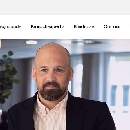
rbjudande
Branschexpertis
Kundcase
Om oss
Frankrike
Sopra Steria Gl
Luxemburg
Sopra Banking 
Schweiz
Sopra HR Softw
Storbritannien