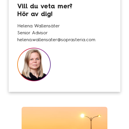
Vill du veta mer?
Kundcase
Hör av dig!
Om oss
Helena Wallensäter
Senior Advisor
Hållbarhet
helena.wallensater@soprasteria.com
Mångfald
Utmärkelser
Våra kontor
Vår historia
Vision och kultur
Karriär
Lediga tjänster