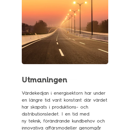
Traineeprogram
Meet the team
Aktuellt
Pressmeddelanden
Insikter
Event & webinars
Pressmeddelanden
Utmaningen
Rapporter
Värdekedjan i energisektorn har under
Det digitala undret
en längre tid varit konstant där värdet
har skapats i produktions- och
distributionsledet. I en tid med
Kontakta oss
ny teknik, förändrande kundbehov och
innovativa affärsmodeller genomgår