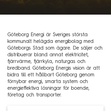
Technology Management
Polen
Schweiz
Branschexpertis
Singapore
Energi
Spanien
Göteborg Energi är Sveriges största
Hälsa & sjukvård
kommunalt helägda energibolag med
Storbritannien
Göteborgs Stad som ägare. De säljer och
Telekom & media
Tyskland
distribuerar bland annat elektricitet,
Industri
Österrike
fjärrvärme, fjärrkyla, naturgas och
Försvar & säkerhet
bredband. Göteborg Energis vision är att
Medlemsorganisationer
bidra till ett hållbart Göteborg genom
Sopra Steria Global
förnybar energi, smarta system och
Myndigheter
Sopra Banking Software
energieffektiva lösningar för boende,
Transport & fordon
Sopra HR Software
företag och transporter.
Finans