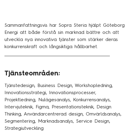
konkurrensen – men de har även
fått agerbara rekommendationer.
Kunden har sedan uppdraget
avslutats etablerat ett agilt team
Sammanfattningsvis har Sopra Steria hjälpt Göteborg
som arbetar för att introducera
Energi att både förstå sin marknad bättre och att
ett av koncepten på marknaden.
utveckla nya innovativa tjänster som stärker deras
Genom att introducera nya
konkurrenskraft och långsiktiga hållbarhet.
tjänster såsom det valda
_______________________________________________________________________
konceptet, kommer Göteborg
Energi att kunna erbjuda sina
Tjänsteområden:
kunder ett ökat värde samt
underlätta för omställningen till
Tjänstedesign, Business Design, Workshopledning,
en mer hållbar energikonsumtion.
Innovationsstrategi, Innovationsprocesser,
Projektledning, Nulägesanalys, Konkurrensanalys,
Intervjuteknik, Figma, Presentationsteknik, Design
Thinking, Användarcentrerad design, Omvärldsanalys,
Segmentering, Marknadsanalys, Service Design,
Strategiutveckling