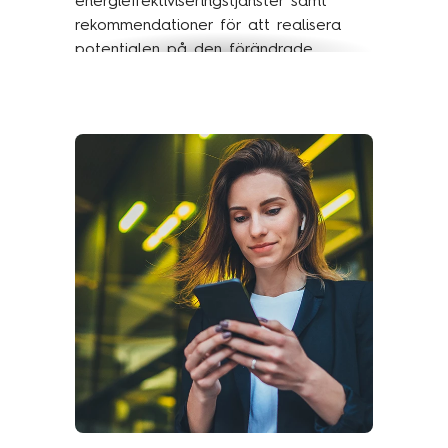
energieffektiviseringstjänster samt
rekommendationer för att realisera
potentialen på den förändrade
energimarknaden. Kunden var i behov
av inspiration kring hur framtida
energieffektiviseringstjänster skulle
kunna utformas och visualiseras, samt
underlag för att öka sin förståelse för
trender inom området.