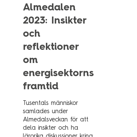
Technology Management
Almedalen
Polen
2023: Insikter
Schweiz
Branschexpertis
Singapore
och
Energi
Spanien
reflektioner
Hälsa & sjukvård
Storbritannien
om
Telekom & media
Tyskland
energisektorns
Industri
Österrike
Försvar & säkerhet
framtid
Medlemsorganisationer
Sopra Steria Global
Myndigheter
Tusentals människor
Sopra Banking Software
samlades under
Transport & fordon
Sopra HR Software
Almedalsveckan för att
Finans
dela insikter och ha
lärorika diskussioner kring