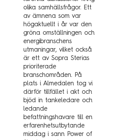
olika samhällsfrågor. Ett
Kundcase
av ämnena som var
högaktuellt i år var den
Om oss
gröna omställningen och
energibranschens
Hållbarhet
utmaningar, vilket också
Mångfald
är ett av Sopra Sterias
Utmärkelser
prioriterade
branschområden. På
Våra kontor
plats i Almedalen tog vi
Vår historia
därför tillfället i akt och
Vision och kultur
bjöd in tankeledare och
ledande
befattningshavare till en
Karriär
erfarenhetsutbytande
Lediga tjänster
middag i sann Power of