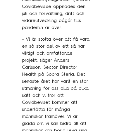
Kundcase
Covidbevis.se öppnades den 1
juli och förvaltning, drift och
vidareutveckling pågår tills
Om oss
pandemin är över.
- Vi är stolta över att få vara
Hållbarhet
en så stor del av ett så här
Mångfald
viktigt och omfattande
Utmärkelser
projekt, säger Anders
Carlsson, Sector Director
Våra kontor
Health på Sopra Steria. Det
Vår historia
senaste året har varit en stor
utmaning för oss alla på olika
Vision och kultur
sätt och vi tror att
Covidbeviset kommer att
underlätta för många
Karriär
människor framöver. Vi är
glada om vi kan bidra till att
Lediga tjänster
människor kan börja leva sina