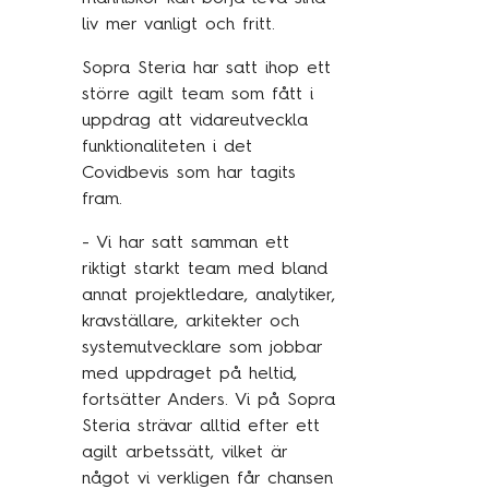
Traineeprogram
liv mer vanligt och fritt.
Meet the team
Sopra Steria har satt ihop ett
större agilt team som fått i
uppdrag att vidareutveckla
Aktuellt
funktionaliteten i det
Covidbevis som har tagits
Pressmeddelanden
fram.
Insikter
- Vi har satt samman ett
Event & webinars
riktigt starkt team med bland
Pressmeddelanden
annat projektledare, analytiker,
kravställare, arkitekter och
Rapporter
systemutvecklare som jobbar
Det digitala undret
med uppdraget på heltid,
fortsätter Anders. Vi på Sopra
Steria strävar alltid efter ett
agilt arbetssätt, vilket är
Kontakta oss
något vi verkligen får chansen