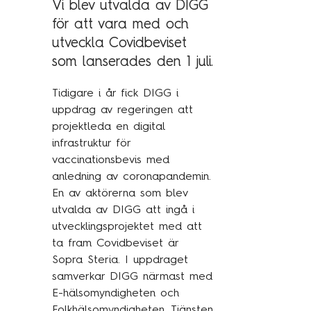
Vi blev utvalda av DIGG
Technology Management
Polen
för att vara med och
utveckla Covidbeviset
Schweiz
Branschexpertis
som lanserades den 1 juli.
Singapore
Energi
Spanien
Tidigare i år fick DIGG i
uppdrag av regeringen att
Hälsa & sjukvård
Storbritannien
projektleda en digital
Telekom & media
Tyskland
infrastruktur för
vaccinationsbevis med
Industri
Österrike
anledning av coronapandemin.
Försvar & säkerhet
En av aktörerna som blev
Medlemsorganisationer
utvalda av DIGG att ingå i
Sopra Steria Global
utvecklingsprojektet med att
Myndigheter
Sopra Banking Software
ta fram Covidbeviset är
Transport & fordon
Sopra Steria. I uppdraget
Sopra HR Software
samverkar DIGG närmast med
Finans
E-hälsomyndigheten och
Folkhälsomyndigheten. Tjänsten