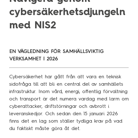
Technology Management
Polen
cybersäkerhetsdjungeln
Schweiz
med NIS2
Branschexpertis
Singapore
Energi
Spanien
Hälsa & sjukvård
Storbritannien
EN VÄGLEDNING FÖR SAMHÄLLSVIKTIG
VERKSAMHET | 2026
Telekom & media
Tyskland
Industri
Österrike
Cybersäkerhet har gått från att vara en teknisk
Försvar & säkerhet
sidofråga till att bli en central del av samhällets
infrastruktur. Inom vård, energi, offentlig förvaltning
Medlemsorganisationer
Sopra Steria Global
och transport är det numera vardag med larm om
Myndigheter
Sopra Banking Software
cyberattacker, driftstörningar och avbrott i
Transport & fordon
leveranskedjor. Och sedan den 15 januari 2026
Sopra HR Software
finns det en lag som ställer tydliga krav på vad
Finans
du faktiskt måste göra åt det.