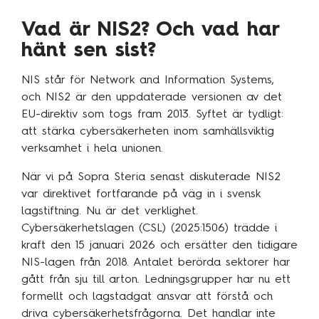
Kundcase
Vad är NIS2? Och vad har
hänt sen sist?
Om oss
NIS står för Network and Information Systems,
Hållbarhet
och NIS2 är den uppdaterade versionen av det
EU-direktiv som togs fram 2013. Syftet är tydligt:
Mångfald
att stärka cybersäkerheten inom samhällsviktig
Utmärkelser
verksamhet i hela unionen.
Våra kontor
När vi på Sopra Steria senast diskuterade NIS2
Vår historia
var direktivet fortfarande på väg in i svensk
lagstiftning. Nu är det verklighet.
Vision och kultur
Cybersäkerhetslagen (CSL) (2025:1506) trädde i
kraft den 15 januari 2026 och ersätter den tidigare
NIS-lagen från 2018. Antalet berörda sektorer har
Karriär
gått från sju till arton. Ledningsgrupper har nu ett
formellt och lagstadgat ansvar att förstå och
Lediga tjänster
driva cybersäkerhetsfrågorna. Det handlar inte