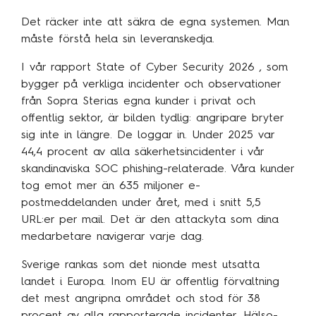
Det räcker inte att säkra de egna systemen. Man
måste förstå hela sin leveranskedja.
I vår rapport State of Cyber Security 2026
,
som
bygger på verkliga incidenter och observationer
från Sopra Sterias egna kunder i privat och
offentlig sektor, är bilden tydlig: angripare bryter
sig inte in längre. De loggar in. Under 2025 var
44,4 procent av alla säkerhetsincidenter i vår
skandinaviska SOC phishing-relaterade. Våra kunder
tog emot mer än 635 miljoner e-
postmeddelanden under året, med i snitt 5,5
URL:er per mail. Det är den attackyta som dina
medarbetare navigerar varje dag.
Sverige rankas som det nionde mest utsatta
landet i Europa. Inom EU är offentlig förvaltning
det mest angripna området och stod för 38
procent av alla rapporterade incidenter. Hälso-