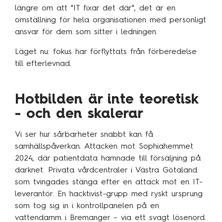
Traineeprogram
längre om att "IT fixar det där", det är en
omställning för hela organisationen med personligt
Meet the team
ansvar för dem som sitter i ledningen.
Läget nu: fokus har förflyttats från förberedelse
Aktuellt
till efterlevnad.
Pressmeddelanden
Hotbilden är inte teoretisk
Insikter
- och den skalerar
Event & webinars
Pressmeddelanden
Vi ser hur sårbarheter snabbt kan få
samhällspåverkan. Attacken mot Sophiahemmet
Rapporter
2024, där patientdata hamnade till försäljning på
Det digitala undret
darknet. Privata vårdcentraler i Västra Götaland
som tvingades stänga efter en attack mot en IT-
leverantör. En hacktivist-grupp med ryskt ursprung
som tog sig in i kontrollpanelen på en
Kontakta oss
vattendamm i Bremanger – via ett svagt lösenord.