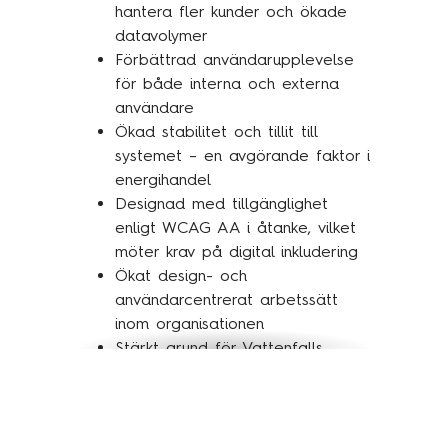
hantera fler kunder och ökade
datavolymer
Förbättrad användarupplevelse
för både interna och externa
användare
Ökad stabilitet och tillit till
systemet – en avgörande faktor i
energihandel
Designad med tillgänglighet
enligt WCAG AA i åtanke, vilket
möter krav på digital inkludering
Ökat design- och
användarcentrerat arbetssätt
inom organisationen
Stärkt grund för Vattenfalls
fortsatta digitala utveckling
Med Power Planner har Vattenfall
tagit ett viktigt steg i sin digitala resa