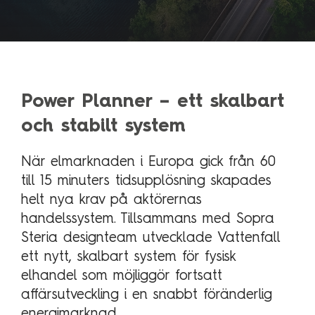
Technology Management
Polen
Schweiz
Branschexpertis
Singapore
Energi
Spanien
Power Planner – ett skalbart
Hälsa & sjukvård
Storbritannien
och stabilt system
Telekom & media
Tyskland
När elmarknaden i Europa gick från 60
Industri
Österrike
till 15 minuters tidsupplösning skapades
Försvar & säkerhet
helt nya krav på aktörernas
Medlemsorganisationer
Sopra Steria Global
handelssystem. Tillsammans med Sopra
Myndigheter
Steria designteam utvecklade Vattenfall
Sopra Banking Software
ett nytt, skalbart system för fysisk
Transport & fordon
Sopra HR Software
elhandel som möjliggör fortsatt
Finans
affärsutveckling i en snabbt föränderlig
energimarknad.