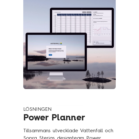
komplexa behov inom energihandel.
LÖSNINGEN
Power Planner
Tillsammans utvecklade Vattenfall och
Sopra Sterias designteam Power