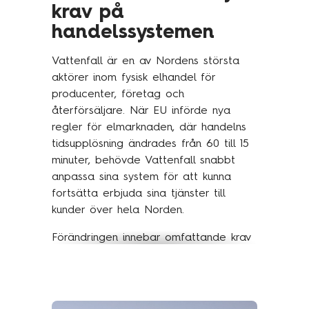
krav på
handelssystemen
Vattenfall är en av Nordens största
aktörer inom fysisk elhandel för
producenter, företag och
återförsäljare. När EU införde nya
regler för elmarknaden, där handelns
tidsupplösning ändrades från 60 till 15
minuter, behövde Vattenfall snabbt
anpassa sina system för att kunna
fortsätta erbjuda sina tjänster till
kunder över hela Norden.
Förändringen innebar omfattande krav
på systemstöd, dataprocesser och
användargränssnitt. Samtidigt behövde
lösningen fungera för både interna
användare och externa kunder med