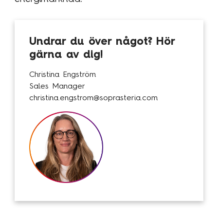
Kundcase
Undrar du över något? Hör
Om oss
gärna av dig!
Hållbarhet
Christina Engström
Mångfald
Sales Manager
christina.engstrom@soprasteria.com
Utmärkelser
Våra kontor
Vår historia
Vision och kultur
Karriär
Lediga tjänster