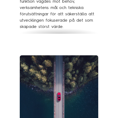
funktion vägdes mot behov,
verksamhetens mål och tekniska
förutsättningar för att säkerställa att
utvecklingen fokuserade på det som
skapade störst värde.
Redan fyra månader efter projektstart
lanserades en första MVP-version.
Därefter följde en stegvis utrullning till
olika marknader och kundgrupper fram
till den fulla övergången inför EU-
reglernas ikraftträdande. Parallellt
etablerades även gemensamma
designprinciper och komponenter för
Vattenfalls företagsportaler, vilket
bidrog till en mer enhetlig digital
kundupplevelse.