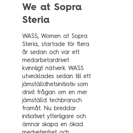
Technology Management
We at Sopra
Polen
Steria
Schweiz
Branschexpertis
Singapore
WASS, Women at Sopra
Energi
Spanien
Steria, startade för flera
Hälsa & sjukvård
Storbritannien
år sedan och var ett
Telekom & media
Tyskland
medarbetardrivet
kvinnligt nätverk. WASS
Industri
Österrike
utvecklades sedan till ett
Försvar & säkerhet
jämställdhetsinitiativ som
Medlemsorganisationer
Sopra Steria Global
drivit frågan om en mer
Myndigheter
jämställd techbransch
Sopra Banking Software
framåt. Nu breddar
Transport & fordon
Sopra HR Software
initiativet ytterligare och
Finans
ämnar skapa en ökad
medvetenhet och