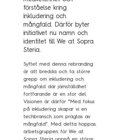
Kundcase
förståelse kring
inkludering och
mångfald. Därför byter
Om oss
initiativet nu namn och
identitet till We at Sopra
Hållbarhet
Steria.
Mångfald
Utmärkelser
Syftet med denna rebranding
är att bredda och ta större
Våra kontor
grepp om inkludering och
Vår historia
mångfald där jämställdhet
fortfarande är en stor del.
Vision och kultur
Visionen är därför ”Med fokus
på inkludering skapar vi en
techbransch som präglas av
Karriär
mångfald”. Med detta hoppas
arbetsgruppen för We at
Lediga tjänster
Sopra Steria uppnå en större