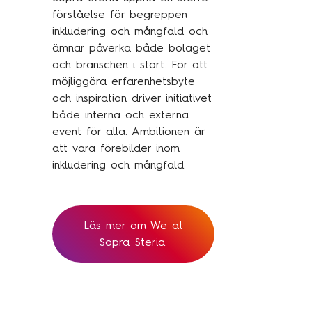
Traineeprogram
förståelse för begreppen
inkludering och mångfald och
Meet the team
ämnar påverka både bolaget
och branschen i stort. För att
Aktuellt
möjliggöra erfarenhetsbyte
och inspiration driver initiativet
Pressmeddelanden
både interna och externa
event för alla. Ambitionen är
Insikter
att vara förebilder inom
Event & webinars
inkludering och mångfald.
Pressmeddelanden
Rapporter
Läs mer om We at
Det digitala undret
Sopra Steria.
Kontakta oss