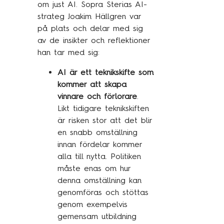
om just AI. Sopra Sterias AI-
Traineeprogram
strateg Joakim Hällgren var
Meet the team
på plats och delar med sig
av de insikter och reflektioner
han tar med sig:
Aktuellt
AI är ett teknikskifte som
Pressmeddelanden
kommer att skapa
vinnare och förlorare
.
Insikter
Likt tidigare teknikskiften
Event & webinars
är risken stor att det blir
en snabb omställning
Pressmeddelanden
innan fördelar kommer
Rapporter
alla till nytta. Politiken
Det digitala undret
måste enas om hur
denna omställning kan
genomföras och stöttas
genom exempelvis
Kontakta oss
gemensam utbildning