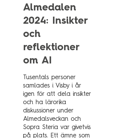
Technology Management
Almedalen
Polen
2024: Insikter
Schweiz
Branschexpertis
Singapore
och
Energi
Spanien
reflektioner
Hälsa & sjukvård
Storbritannien
om AI
Telekom & media
Tyskland
Industri
Österrike
Tusentals personer
Försvar & säkerhet
samlades i Visby i år
Medlemsorganisationer
igen för att dela insikter
Sopra Steria Global
och ha lärorika
Myndigheter
Sopra Banking Software
diskussioner under
Transport & fordon
Sopra HR Software
Almedalsveckan och
Finans
Sopra Steria var givetvis
på plats. Ett ämne som