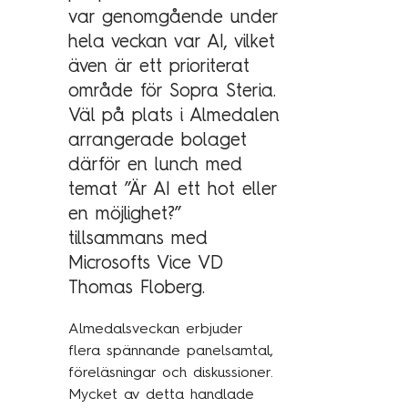
var genomgående under
Kundcase
hela veckan var AI, vilket
även är ett prioriterat
Om oss
område för Sopra Steria.
Väl på plats i Almedalen
Hållbarhet
arrangerade bolaget
Mångfald
därför en lunch med
Utmärkelser
temat ”Är AI ett hot eller
en möjlighet?”
Våra kontor
tillsammans med
Vår historia
Microsofts Vice VD
Vision och kultur
Thomas Floberg.
Almedalsveckan erbjuder
Karriär
flera spännande panelsamtal,
föreläsningar och diskussioner.
Lediga tjänster
Mycket av detta handlade