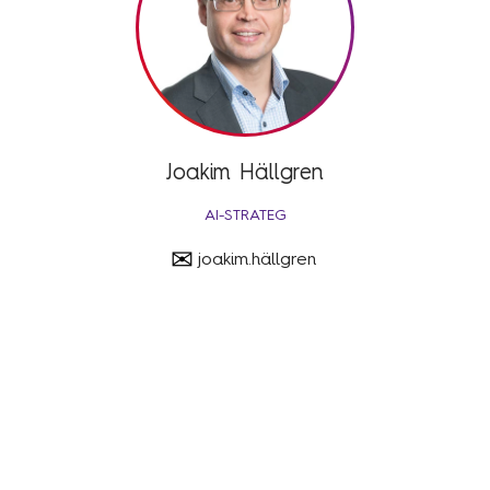
Joakim Hällgren
AI-STRATEG
✉
joakim.hällgren