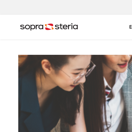
E
Sverige
Sök
Belgien
Danmark
Indien
Italien
Norge
Polen
Singapore
Spanien
Tyskland
Österrike