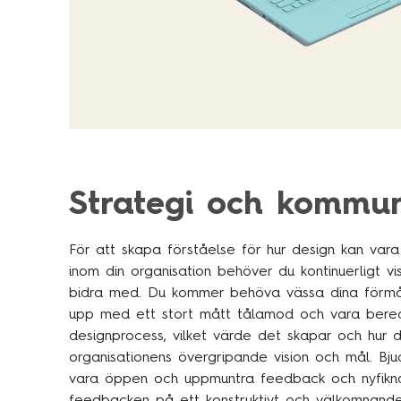
Strategi och kommun
För att skapa förståelse för hur design kan vara e
inom din organisation behöver du kontinuerligt vi
bidra med. Du kommer behöva vässa dina förmå
upp med ett stort mått tålamod och vara bered
designprocess, vilket värde det skapar och hur
organisationens övergripande vision och mål. Bjud
vara öppen och uppmuntra feedback och nyfikn
feedbacken på ett konstruktivt och välkomnand