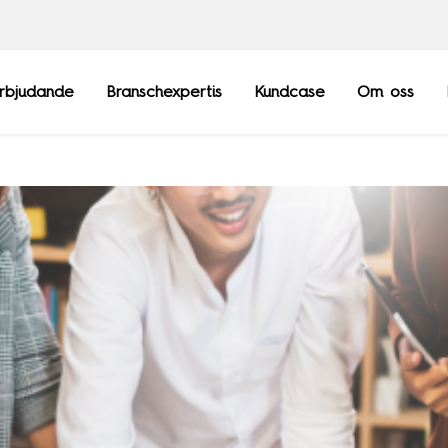
rbjudande
Branschexpertis
Kundcase
Om oss
Frankrike
Sopra Steria Gl
Luxemburg
Sopra Banking 
Schweiz
Sopra HR Softw
Storbritannien