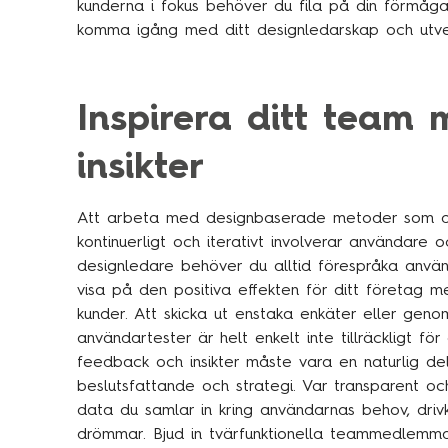
kunderna i fokus behöver du fila på din förmåga 
komma igång med ditt designledarskap och utvec
Inspirera ditt team 
insikter
Att arbeta med designbaserade metoder som des
kontinuerligt och iterativt involverar användare o
designledare behöver du alltid förespråka anvä
visa på den positiva effekten för ditt företag 
kunder. Att skicka ut enstaka enkäter eller geno
användartester är helt enkelt inte tillräckligt för
feedback och insikter måste vara en naturlig de
beslutsfattande och strategi. Var transparent o
data du samlar in kring användarnas behov, drivkr
drömmar. Bjud in tvärfunktionella teammedlemmar