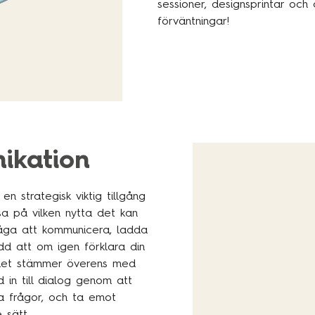
sessioner, designsprintar och
förväntningar!
ikation
n strategisk viktig tillgång
sa på vilken nytta det kan
ga att kommunicera, ladda
d att om igen förklara din
 det stämmer överens med
 in till dialog genom att
a frågor, och ta emot
e sätt.