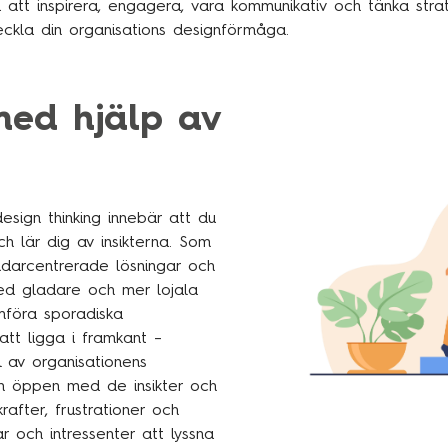
att inspirera, engagera, vara kommunikativ och tänka strate
kla din organisations designförmåga.
med hjälp av
ign thinking innebär att du
ch lär dig av insikterna. Som
ndarcentrerade lösningar och
med gladare och mer lojala
mföra sporadiska
 att ligga i framkant –
l av organisationens
ch öppen med de insikter och
after, frustrationer och
 och intressenter att lyssna