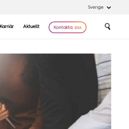
Sverige
Karriär
Aktuellt
Sök
Kontakta oss
Stäng
Stäng
obal
Software
are