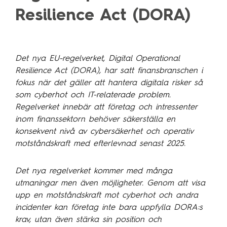
Technology Management
Resilience Act (DORA)
Polen
Schweiz
Branschexpertis
Singapore
Det nya EU-regelverket, Digital Operational
Energi
Spanien
Resilience Act (DORA), har satt finansbranschen i
Hälsa & sjukvård
fokus när det gäller att hantera digitala risker så
Storbritannien
som cyberhot och IT-relaterade problem.
Telekom & media
Tyskland
Regelverket innebär att företag och intressenter
Industri
Österrike
inom finanssektorn behöver säkerställa en
konsekvent nivå av cybersäkerhet och operativ
Försvar & säkerhet
motståndskraft med efterlevnad senast 2025.
Medlemsorganisationer
Sopra Steria Global
Myndigheter
Det nya regelverket kommer med många
Sopra Banking Software
utmaningar men även möjligheter. Genom att visa
Transport & fordon
Sopra HR Software
upp en motståndskraft mot cyberhot och andra
Finans
incidenter kan företag inte bara uppfylla DORA:s
krav, utan även stärka sin position och