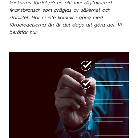
konkurrensfördel på en allt mer digitaliserad
Kundcase
finansbransch som präglas av säkerhet och
stabilitet. Har ni inte kommit i gång med
förberedelserna än är det dags att göra det. Vi
Om oss
berättar hur.
Hållbarhet
Mångfald
Utmärkelser
Våra kontor
Vår historia
Vision och kultur
Karriär
Lediga tjänster