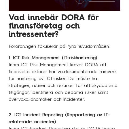
Traineeprogram
Meet the team
Vad innebär DORA för
finansföretag och
intressenter?
Aktuellt
Förordningen fokuserar på fyra huvudområden:
Pressmeddelanden
Insikter
1. ICT Risk Management (IT-riskhantering)
Inom ICT Risk Management kräver DORA att
Event & webinars
finansiella aktörer har väldokumenterade ramverk
Pressmeddelanden
för hantering av ICT-risker. De måste ha
strategier, rutiner och resurser för att skydda sina
Rapporter
tillgångar, identifiera och bedöma risker samt
Det digitala undret
övervaka anomalier och incidenter.
2. ICT Incident Reporting (Rapportering av IT-
Kontakta oss
relaterade incidenter)
Inom ICT Incident Reporting ställer DORA högre