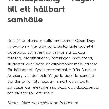
Technology Management
Polen
till ett hållbart
Schweiz
samhälle
Branschexpertis
Singapore
Energi
Spanien
Hälsa & sjukvård
Storbritannien
Den 22 september hölls Lindholmen Open Day:
Innovation – the way to a sustainable society! i
Telekom & media
Tyskland
Göteborg. Ett event som riktar sig till alla;
Industri
Österrike
företag, organisationer, föreningar, innovatörer,
studenter eller bara privatpersoner med intresse
Försvar & säkerhet
för hållbarhet. Fyra representanter från Business
Medlemsorganisationer
Sopra Steria Global
Advisory var där och fångade upp de senaste
Myndigheter
trenderna för ett hållbart, smart och mobilt
Sopra Banking Software
samhälle där elektrifiering, data och digitalisering
Transport & fordon
Sopra HR Software
har en stor roll att spela.
Finans
Nedan följer ett axplock av trenderna: