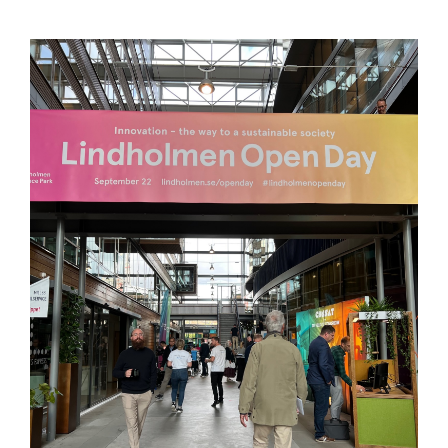
Kundcase
Om oss
Hållbarhet
Mångfald
Utmärkelser
Våra kontor
Vår historia
Vision och kultur
Karriär
Lediga tjänster