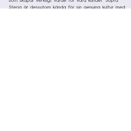
som skapar verkligt värde för våra kunder. Sopra
Steria är dessutom kända för sin genuina kultur med
fokus på Power of Sharing och har utsetts till en av
Sveriges bästa arbetsplatser flera år i rad.
ERBJUDANDE
INTEGRITETSPOLICY
KARRIÄR
TA DEL AV VÅRT