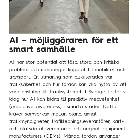
Traineeprogram
Meet the team
Aktuellt
AI – möjliggöraren för ett
smart samhälle
Pressmeddelanden
Insikter
AI har stor potential att lösa stora och kritiska
problem och utmaningar kopplat till mobilitet och
Event & webinars
transport. En utmaning som diskuterades var
Pressmeddelanden
trafiksäkerhet och hur fordon kan dra nytta av att
vara anslutna till trafiksystemet. I Sverige testar vi
Rapporter
idag hur AI kan bidra till prediktiv medvetenhet
Det digitala undret
(predictive awareness) i smarta städer. Detta
kräver samverkan mellan bland annat
trafikmyndigheter, trafikledningsleverantörer, kart-
Kontakta oss
och platsdataleverantörer och original equipment
manufacturers (OEMs). Många fordon använder