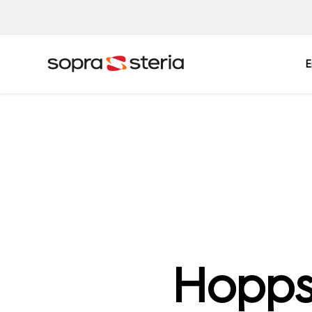
E
Sverige
Sök
Belgien
Danmark
Indien
Italien
Norge
Polen
Singapore
Spanien
Hopps
Tyskland
Österrike