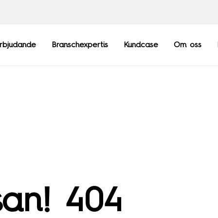
rbjudande
Branschexpertis
Kundcase
Om oss
Frankrike
Sopra Steria Gl
Luxemburg
Sopra Banking 
Schweiz
Sopra HR Softw
Storbritannien
an! 404