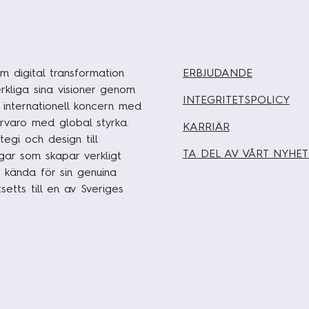
m digital transformation
ERBJUDANDE
rkliga sina visioner genom
INTEGRITETSPOLICY
n internationell koncern med
rvaro med global styrka.
KARRIÄR
egi och design till
TA DEL AV VÅRT NYHE
ngar som skapar verkligt
 kända för sin genuina
etts till en av Sveriges