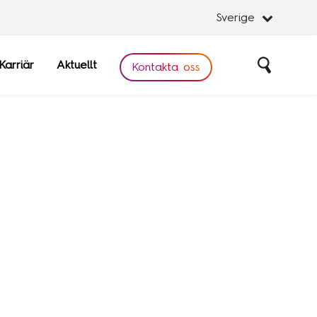
Sverige
Karriär
Aktuellt
Sök
Kontakta oss
Stäng
Stäng
obal
Software
are