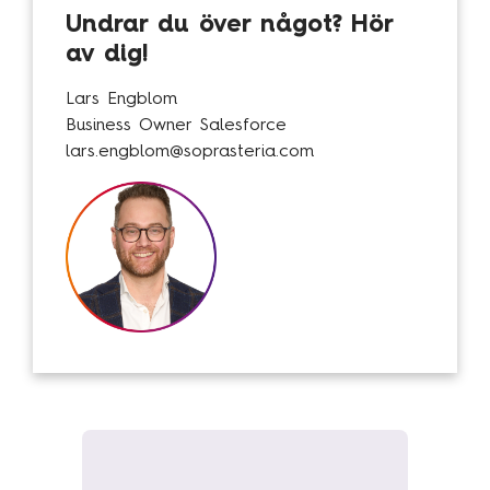
Undrar du över något? Hör
Kundcase
av dig!
Om oss
Lars Engblom
Business Owner Salesforce
Hållbarhet
lars.engblom@soprasteria.com
Mångfald
Utmärkelser
Våra kontor
Vår historia
Vision och kultur
Karriär
Lediga tjänster