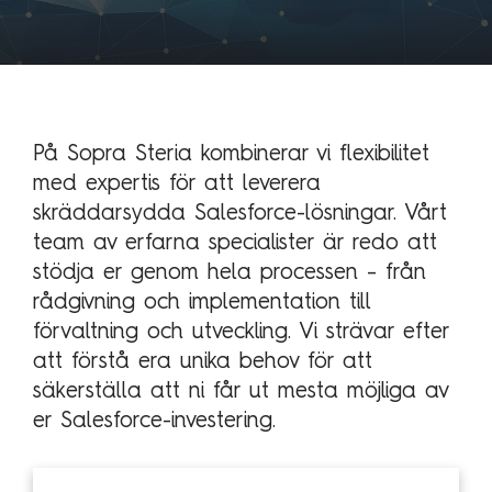
Technology Management
Polen
Schweiz
Branschexpertis
Singapore
Energi
Spanien
På Sopra Steria kombinerar vi flexibilitet
Hälsa & sjukvård
med expertis för att leverera
Storbritannien
skräddarsydda Salesforce-lösningar. Vårt
Telekom & media
Tyskland
team av erfarna specialister är redo att
Industri
Österrike
stödja er genom hela processen – från
Försvar & säkerhet
rådgivning och implementation till
Medlemsorganisationer
förvaltning och utveckling. Vi strävar efter
Sopra Steria Global
att förstå era unika behov för att
Myndigheter
Sopra Banking Software
säkerställa att ni får ut mesta möjliga av
Transport & fordon
Sopra HR Software
er Salesforce-investering.
Finans