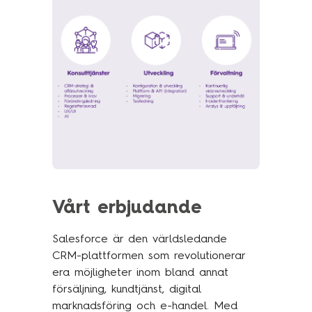
Traineeprogram
Meet the team
Aktuellt
Pressmeddelanden
Insikter
Event & webinars
Pressmeddelanden
Vårt erbjudande
Rapporter
Det digitala undret
Salesforce är den världsledande
CRM-plattformen som revolutionerar
era möjligheter inom bland annat
försäljning, kundtjänst, digital
Kontakta oss
marknadsföring och e-handel. Med